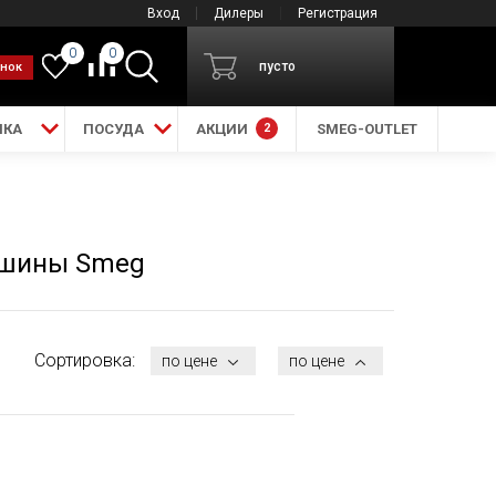
Вход
Дилеры
Регистрация
0
0
пусто
онок
ИКА
ПОСУДА
АКЦИИ
2
SMEG-OUTLET
ашины Smeg
Сортировка:
по цене
по цене