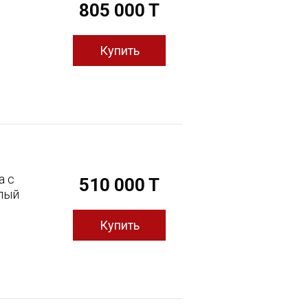
805 000 T
а с
510 000 T
лый