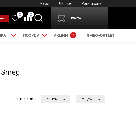
Вход
Дилеры
Регистрация
0
0
пусто
онок
ИКА
ПОСУДА
АКЦИИ
2
SMEG-OUTLET
 Smeg
Сортировка:
по цене
по цене