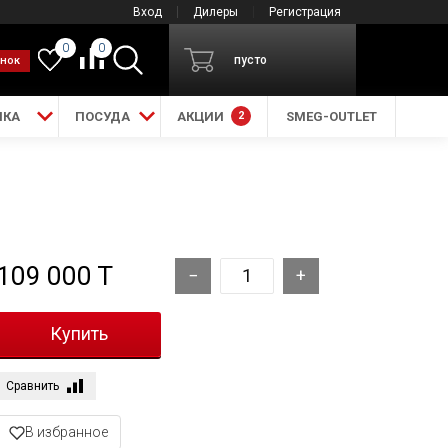
Вход
Дилеры
Регистрация
0
0
пусто
онок
ИКА
ПОСУДА
АКЦИИ
2
SMEG-OUTLET
109 000 T
Сравнить
В избранное