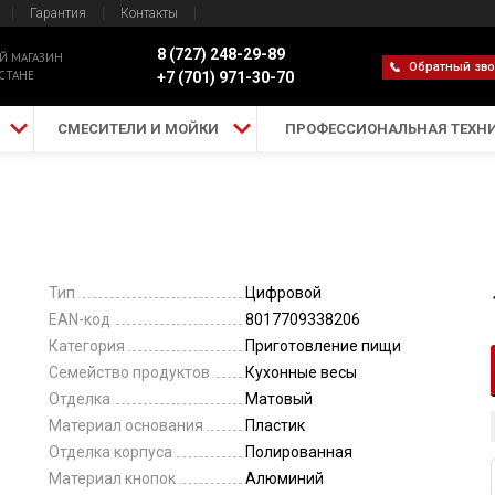
Гарантия
Контакты
8 (727) 248-29-89
Й МАГАЗИН
Обратный зв
СТАНЕ
+7 (701) 971-30-70
СМЕСИТЕЛИ И МОЙКИ
ПРОФЕССИОНАЛЬНАЯ ТЕХН
Тип
Цифровой
EAN-код
8017709338206
Категория
Приготовление пищи
Семейство продуктов
Кухонные весы
Отделка
Матовый
Материал основания
Пластик
Отделка корпуса
Полированная
Материал кнопок
Алюминий