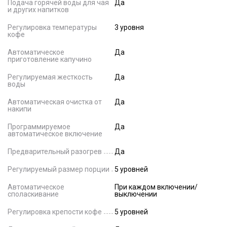
Подача горячей воды для чая
Да
и других напитков
Регулировка температуры
3 уровня
кофе
Автоматическое
Да
приготовление капучино
Регулируемая жесткость
Да
воды
Автоматическая очистка от
Да
накипи
Программируемое
Да
автоматическое включение
Предварительный разогрев
Да
Регулируемый размер порции
5 уровней
Автоматическое
При каждом включении/
споласкивание
выключении
Регулировка крепости кофе
5 уровней