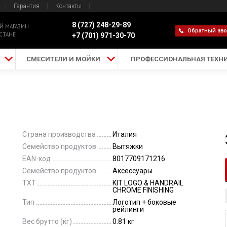
Гарантия
Контакты
8 (727) 248-29-89
Й МАГАЗИН
Обратный зв
СТАНЕ
+7 (701) 971-30-70
СМЕСИТЕЛИ И МОЙКИ
ПРОФЕССИОНАЛЬНАЯ ТЕХН
Страна производства
Италия
Семейство продуктов
Вытяжки
EAN-код
8017709171216
Семейство продуктов
Аксессуары
TXT
KIT LOGO & HANDRAIL
CHROME FINISHING
Тип
Логотип + боковые
рейлинги
Вес брутто (кг)
0.81 кг