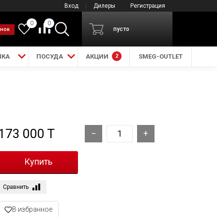
Вход
Дилеры
Регистрация
0
0
пусто
онок
ИКА
ПОСУДА
АКЦИИ
2
SMEG-OUTLET
173 000 T
Сравнить
В избранное