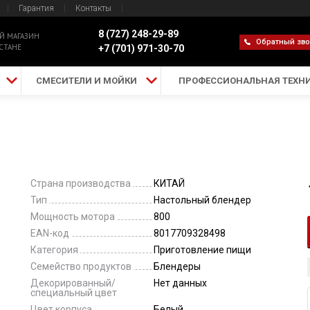
Гарантия
Контакты
8 (727) 248-29-89
Й МАГАЗИН
Обратный зв
СТАНЕ
+7 (701) 971-30-70
СМЕСИТЕЛИ И МОЙКИ
ПРОФЕССИОНАЛЬНАЯ ТЕХН
Страна производства
КИТАЙ
Тип
Настольный блендер
Мощность мотора
800
EAN-код
8017709328498
Категория
Приготовление пищи
Семейство продуктов
Блендеры
Декорированный/
Нет данных
специальный цвет
Цвет корпуса
Белый