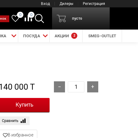
Вход
Дилеры
Регистрация
0
0
пусто
онок
ИКА
ПОСУДА
АКЦИИ
2
SMEG-OUTLET
140 000 T
Сравнить
В избранное