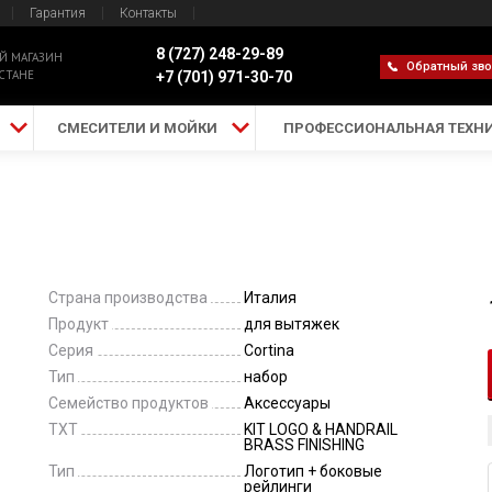
Гарантия
Контакты
8 (727) 248-29-89
Й МАГАЗИН
Обратный зв
СТАНЕ
+7 (701) 971-30-70
СМЕСИТЕЛИ И МОЙКИ
ПРОФЕССИОНАЛЬНАЯ ТЕХН
Страна производства
Италия
Продукт
для вытяжек
Серия
Cortina
Тип
набор
Семейство продуктов
Аксессуары
TXT
KIT LOGO & HANDRAIL
BRASS FINISHING
Тип
Логотип + боковые
рейлинги