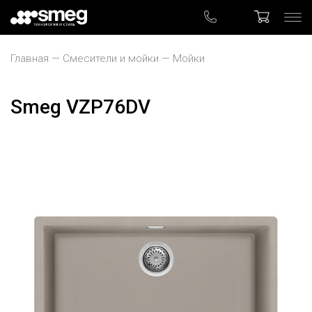
Главная
Смесители и мойки
Мойки
Smeg VZP76DV