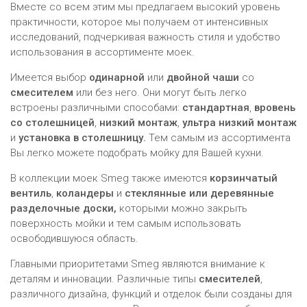
Вместе со всем этим мы предлагаем высокий уровень
практичности, которое мы получаем от интенсивных
исследований, подчеркивая важность стиля и удобство
использования в ассортименте моек.
Имеется выбор
одинарной
или
двойной чаши
со
смесителем
или без него. Они могут быть легко
встроены различными способами:
стандартная
,
вровень
со столешницей
,
низкий монтаж
,
ультра низкий монтаж
и
установка в столешницу.
Тем самым из ассортимента
Вы легко можете подобрать мойку для Вашей кухни.
В коллекции моек Smeg также имеются
корзинчатый
вентиль
,
коландеры
и
стеклянные или деревянные
разделочные доски,
которыми можно закрыть
поверхность мойки и тем самым использовать
освободившуюся область.
Главными приоритетами Smeg являются внимание к
деталям и инновации. Различные типы
смесителей
,
различного дизайна, функций и отделок были созданы для