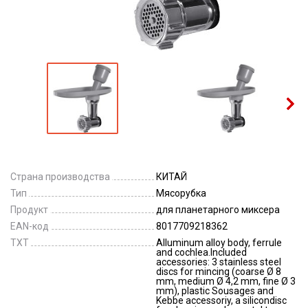
Страна производства
КИТАЙ
Тип
Мясорубка
Продукт
для планетарного миксера
EAN-код
8017709218362
TXT
Alluminum alloy body, ferrule
and cochlea.Included
accessories: 3 stainless steel
discs for mincing (coarse Ø 8
mm, medium Ø 4,2 mm, fine Ø 3
mm), plastic Sousages and
Kebbe accessoriy, a silicondisc