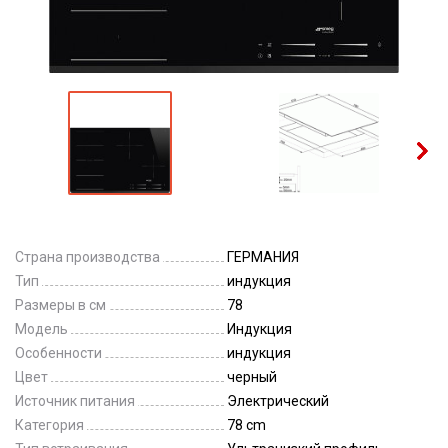
Страна производства
ГЕРМАНИЯ
Тип
индукция
Размеры в см
78
Модель
Индукция
Особенности
индукция
Цвет
черный
Источник питания
Электрический
Категория
78 cm