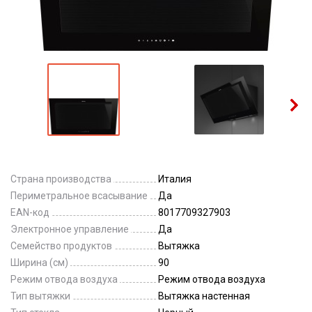
Страна производства
Италия
Периметральное всасывание
Да
EAN-код
8017709327903
Электронное управление
Да
Семейство продуктов
Вытяжка
Ширина (см)
90
Режим отвода воздуха
Режим отвода воздуха
Тип вытяжки
Вытяжка настенная