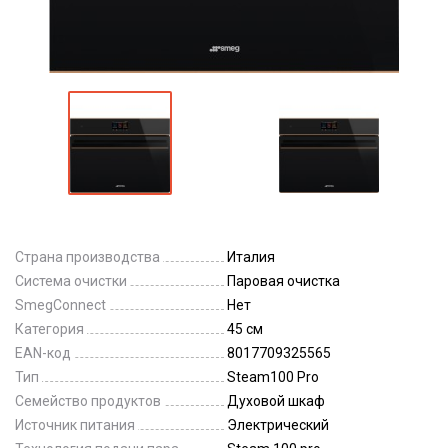
Страна производства
Италия
Система очистки
Паровая очистка
SmegConnect
Нет
Категория
45 см
EAN-код
8017709325565
Тип
Steam100 Pro
Семейство продуктов
Духовой шкаф
Источник питания
Электрический