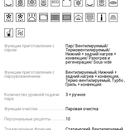
Функции приготовления с
Пар/ Вентилируемый/
паром
Термовентилируемый/
Нижний + задний нагрев +
конвекция/ Разогрев и
регенерация/ Sous-vide
Функции приготовления с
Вентилируемый, Нижний +
пароувлажнением
задний нагрев + конвекция,
Термо-вентилируемый, Турбо ,
Гриль + конвекция
Количество уровней подачи
3 + ручное
пара
Функции очистки
Паровая очистка
Персональные рецепты
10
Традиционные функции
Статический, Вентилируемый,