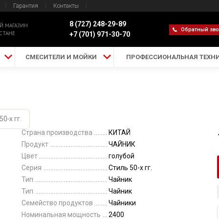
Гарантия
Контакты
8 (727) 248-29-89
Й МАГАЗИН
Обратный зв
СТАНЕ
+7 (701) 971-30-70
СМЕСИТЕЛИ И МОЙКИ
ПРОФЕССИОНАЛЬНАЯ ТЕХН
0-х гг.
Страна производства
КИТАЙ
Продукт
ЧАЙНИК
Цвет
голубой
Серия
Стиль 50-х гг.
Тип
Чайник
Тип
Чайник
Семейство продуктов
Чайники
Номинальная мощность
2400