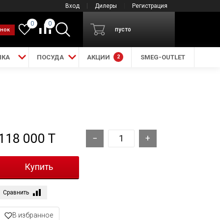
Вход
Дилеры
Регистрация
0
0
пусто
онок
ИКА
ПОСУДА
АКЦИИ
2
SMEG-OUTLET
118 000 T
Сравнить
В избранное