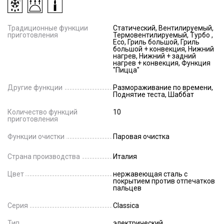
Традиционные функции
Статический, Вентилируемый,
приготовления
Термовентилируемый, Турбо ,
Eco, Гриль большой, Гриль
большой + конвекция, Нижний
нагрев, Нижний + задний
нагрев + конвекция, Функция
"Пицца"
Другие функции
Размораживание по времени,
Поднятие теста, Шаббат
Количество функций
10
приготовления
Функции очистки
Паровая очистка
Страна производства
Италия
Цвет
нержавеющая сталь с
покрытием против отпечатков
пальцев
Серия
Classica
Тип
электрический