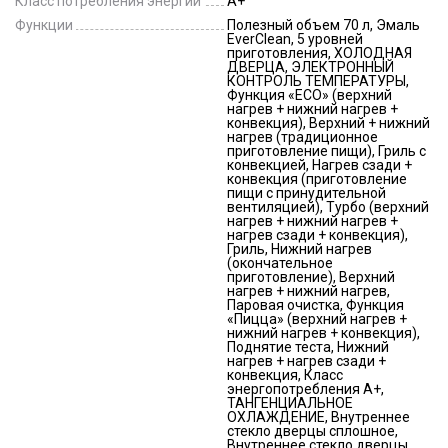
Класс потребления энергии
A+
Функции
Полезный объем 70 л, Эмаль
EverClean, 5 уровней
приготовления, ХОЛОДНАЯ
ДВЕРЦА, ЭЛЕКТРОННЫЙ
КОНТРОЛЬ ТЕМПЕРАТУРЫ,
Функция «ECO» (верхний
нагрев + нижний нагрев +
конвекция), Верхний + нижний
нагрев (традиционное
приготовление пищи), Гриль с
конвекцией, Нагрев сзади +
конвекция (приготовление
пищи с принудительной
вентиляцией), Турбо (верхний
нагрев + нижний нагрев +
нагрев сзади + конвекция),
Гриль, Нижний нагрев
(окончательное
приготовление), Верхний
нагрев + нижний нагрев,
Паровая очистка, Функция
«Пицца» (верхний нагрев +
нижний нагрев + конвекция),
Поднятие теста, Нижний
нагрев + нагрев сзади +
конвекция, Класс
энергопотребления A+,
ТАНГЕНЦИАЛЬНОЕ
ОХЛАЖДЕНИЕ, Внутреннее
стекло дверцы сплошное,
Внутреннее стекло дверцы