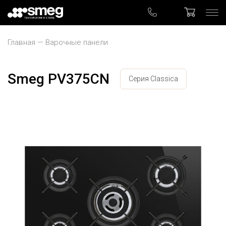
Главная
Варочные панели
Smeg PV375CN
Серия Classica