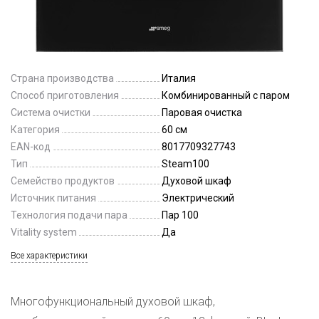
Страна производства
Италия
Способ приготовления
Комбинированный с паром
Система очистки
Паровая очистка
Категория
60 см
EAN-код
8017709327743
Тип
Steam100
Семейство продуктов
Духовой шкаф
Источник питания
Электрический
Технология подачи пара
Пар 100
Vitality system
Да
Все характеристики
Многофункциональный духовой шкаф,