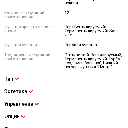
накипи
Количество функций
12
приготовления
Функции приготовления с
Пар/ Вентилируемый/
паром
Термовентилируемый/ Sous-
vide
Функции очистки
Паровая очистка
Традиционные функции
Статический, Вентилируемый,
приготовления
Термовентилируемый, Турбо ,
Eco, Гриль большой, Нижний
нагрев, Функция "Пицца"
Тип
Эстетика
Управление
Опции