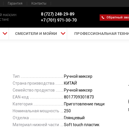
Гарантия
Контакты
8 (727) 248-29-89
Й МАГАЗИН
Обратный зв
СТАНЕ
+7 (701) 971-30-70
СМЕСИТЕЛИ И МОЙКИ
ПРОФЕССИОНАЛЬНАЯ ТЕХН
Тип
Ручной миксер
Страна производства
КИТАЙ
Семейство продуктов
Ручной миксер
EAN-код
8017709301873
Категория
Приготовление пищи
Номинальная мощность
250
Отделка
Глянцевый
Материал нижней части
Soft touch пластик