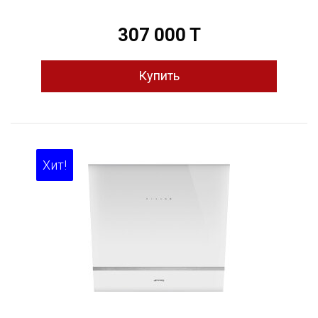
612
820
307 000 T
670
830
610
815
720
770
Хит!