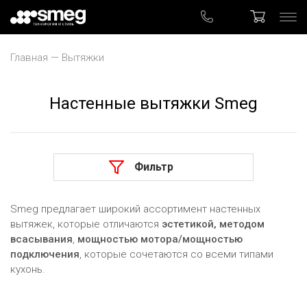
Главная
Вытяжки
Настенные вытяжки Smeg
Встраиваемые
Настенные
Фильтр
Островные
Smeg предлагает широкий ассортимент настенных
вытяжек, которые отличаются
эстетикой, методом
В наличии
всасывания
,
мощностью мотора/мощностью
подключения
, которые сочетаются со всеми типами
кухонь.
Только доступные товары
Тип вытяжки