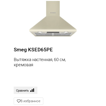
57
55
56
51
58
63
Периметральное всасывание
Smeg KSED65PE
Да
Вытяжка настенная, 60 см,
кремовая
Нет
Максимальная производительность
730
Сравнить
600
В избранное
595