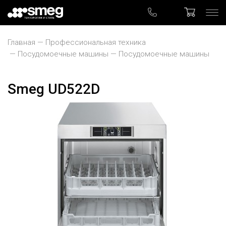
Главная
Профессиональная техника
Посудомоечные машины
Посудомоечные машины
Smeg UD522D