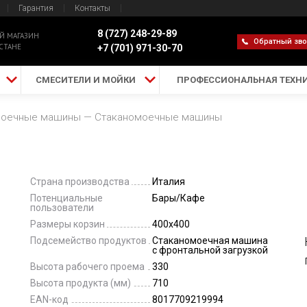
Гарантия
Контакты
8 (727) 248-29-89
Й МАГАЗИН
Обратный зв
СТАНЕ
+7 (701) 971-30-70
СМЕСИТЕЛИ И МОЙКИ
ПРОФЕССИОНАЛЬНАЯ ТЕХН
моечные машины
Стаканомоечные машины
Страна производства
Италия
Потенциальные
Бары/Кафе
пользователи
Размеры корзин
400x400
Подсемейство продуктов
Стаканомоечная машина
с фронтальной загрузкой
Высота рабочего проема
330
Высота продукта (мм)
710
EAN-код
8017709219994