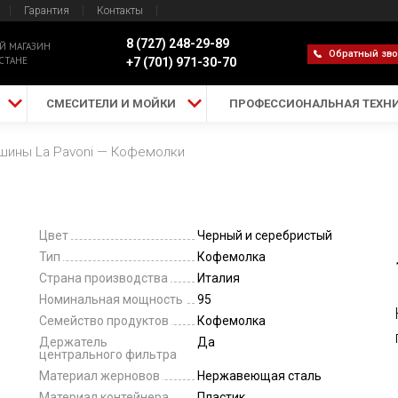
Гарантия
Контакты
8 (727) 248-29-89
Й МАГАЗИН
Обратный зв
СТАНЕ
+7 (701) 971-30-70
СМЕСИТЕЛИ И МОЙКИ
ПРОФЕССИОНАЛЬНАЯ ТЕХН
ины La Pavoni
Кофемолки
Цвет
Черный и серебристый
Тип
Кофемолка
Страна производства
Италия
Номинальная мощность
95
Семейство продуктов
Кофемолка
Держатель
Да
центрального фильтра
Материал жерновов
Нержавеющая сталь
Материал контейнера
Пластик