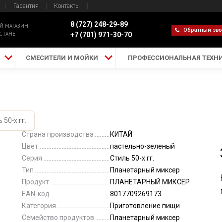
Гарантия
Контакты
8 (727) 248-29-89
Й МАГАЗИН
Обратный зв
СТАНЕ
+7 (701) 971-30-70
СМЕСИТЕЛИ И МОЙКИ
ПРОФЕССИОНАЛЬНАЯ ТЕХН
 50-х гг.
Страна производства
КИТАЙ
Цвет
пастельно-зеленый
Серия
Стиль 50-х гг.
Тип
Планетарный миксер
Продукт
ПЛАНЕТАРНЫЙ МИКСЕР
EAN-код
8017709269173
Категория
Приготовление пищи
Семейство продуктов
Планетарный миксер