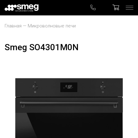
Главная
Микроволновые печи
Smeg SO4301M0N