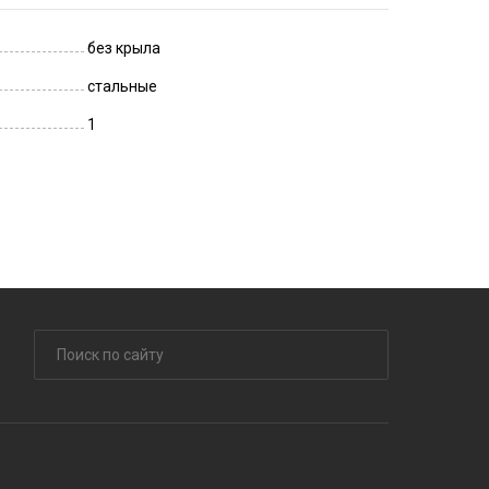
без крыла
стальные
1