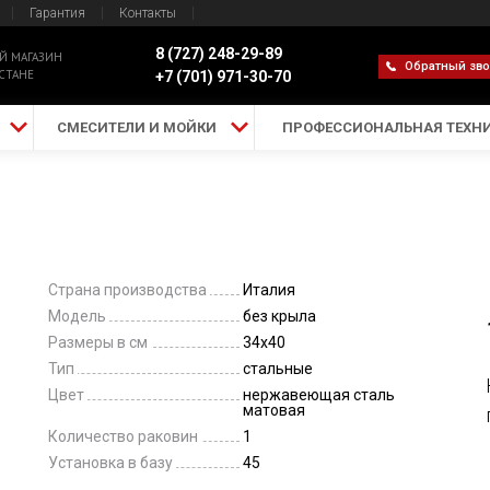
Гарантия
Контакты
8 (727) 248-29-89
Й МАГАЗИН
Обратный зв
СТАНЕ
+7 (701) 971-30-70
СМЕСИТЕЛИ И МОЙКИ
ПРОФЕССИОНАЛЬНАЯ ТЕХН
Страна производства
Италия
Модель
без крыла
Размеры в см
34x40
Тип
стальные
Цвет
нержавеющая сталь
матовая
Количество раковин
1
Установка в базу
45