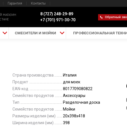
Гарантия
Контакты
8 (727) 248-29-89
Й МАГАЗИН
Обратный зв
СТАНЕ
+7 (701) 971-30-70
СМЕСИТЕЛИ И МОЙКИ
ПРОФЕССИОНАЛЬНАЯ ТЕХН
Страна производства
Италия
Продукт
для моек
EAN-код
8017709080822
Семейство продуктов
Аксессуары
Тип
Разделочная доска
Семейство продуктов
Мойки
Размеры изделия (мм)
20x398x418
Ширина изделия (мм)
398