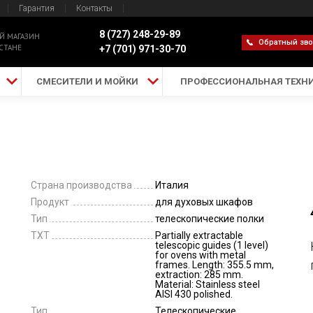
Гарантия
Контакты
8 (727) 248-29-89
Й МАГАЗИН
Обратный зв
СТАНЕ
+7 (701) 971-30-70
СМЕСИТЕЛИ И МОЙКИ
ПРОФЕССИОНАЛЬНАЯ ТЕХН
Страна производства
Италия
Продукт
для духовых шкафов
Тип
телескопические полки
TXT
Partially extractable
telescopic guides (1 level)
for ovens with metal
frames. Length: 355.5 mm,
extraction: 285 mm.
Material: Stainless steel
AISI 430 polished.
Тип
Телескопические