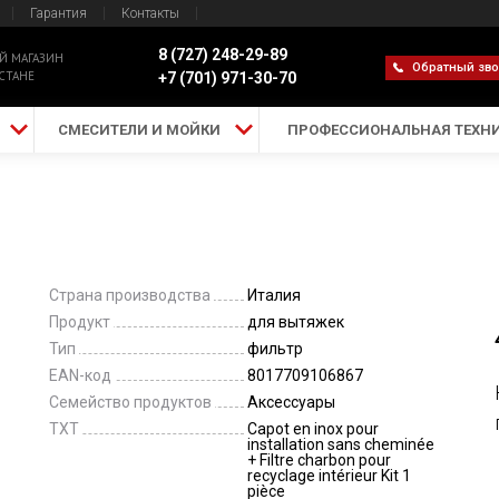
Гарантия
Контакты
8 (727) 248-29-89
Й МАГАЗИН
Обратный зв
СТАНЕ
+7 (701) 971-30-70
СМЕСИТЕЛИ И МОЙКИ
ПРОФЕССИОНАЛЬНАЯ ТЕХН
Страна производства
Италия
Продукт
для вытяжек
Тип
фильтр
EAN-код
8017709106867
Семейство продуктов
Аксессуары
TXT
Capot en inox pour
installation sans cheminée
+ Filtre charbon pour
recyclage intérieur Kit 1
pièce