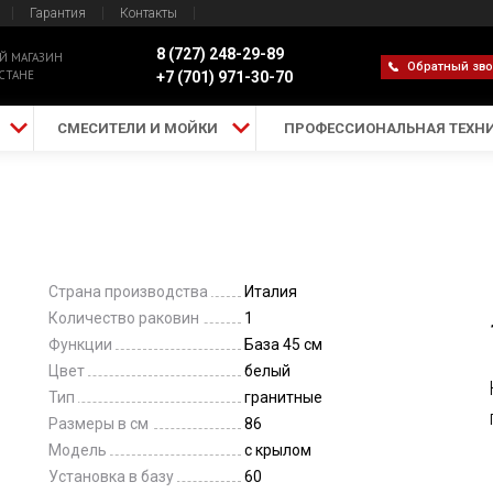
Гарантия
Контакты
8 (727) 248-29-89
Й МАГАЗИН
Обратный зв
СТАНЕ
+7 (701) 971-30-70
СМЕСИТЕЛИ И МОЙКИ
ПРОФЕССИОНАЛЬНАЯ ТЕХН
Страна производства
Италия
Количество раковин
1
Функции
База 45 см
Цвет
белый
Тип
гранитные
Размеры в см
86
Модель
с крылом
Установка в базу
60