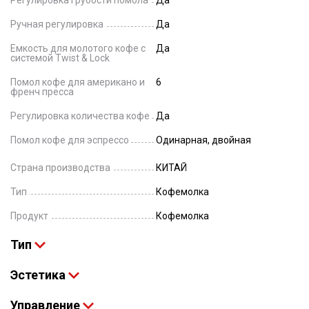
Регулировка грубости помола
Да
Ручная регулировка
Да
Емкость для молотого кофе с
Да
системой Twist & Lock
Помол кофе для американо и
6
френч пресса
Регулировка количества кофе
Да
Помол кофе для эспрессо
Одинарная, двойная
Страна производства
КИТАЙ
Тип
Кофемолка
Продукт
Кофемолка
Тип
Эстетика
Управление