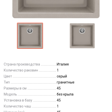
Страна производства
Италия
Количество раковин
1
Цвет
серый
Тип
гранитные
Размеры в см
45
Модель
без крыла
Установка в базу
45
Количество чаш
1