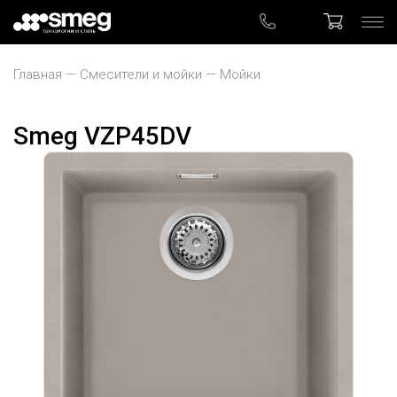
Главная
Смесители и мойки
Мойки
Smeg VZP45DV