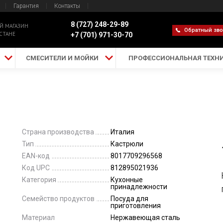
Гарантия
Контакты
8 (727) 248-29-89
Й МАГАЗИН
Обратный зв
СТАНЕ
+7 (701) 971-30-70
СМЕСИТЕЛИ И МОЙКИ
ПРОФЕССИОНАЛЬНАЯ ТЕХН
Страна производства
Италия
Тип
Кастрюли
EAN-код
8017709296568
Код UPC
812895021936
Категория
Кухонные
принадлежности
Семейство продуктов
Посуда для
приготовления
Материал
Нержавеющая сталь