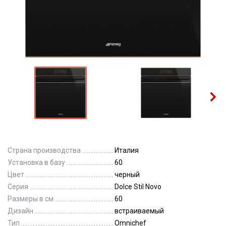
Страна производства
Италия
Установка в базу
60
Цвет
черный
Серия
Dolce Stil Novo
Размеры в см
60
Дизайн
встраиваемый
Тип
Omnichef