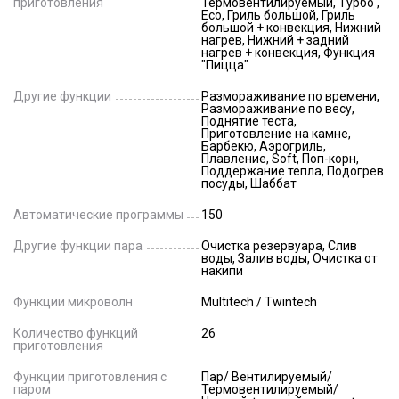
приготовления
Термовентилируемый, Турбо ,
Eco, Гриль большой, Гриль
большой + конвекция, Нижний
нагрев, Нижний + задний
нагрев + конвекция, Функция
"Пицца"
Другие функции
Размораживание по времени,
Размораживание по весу,
Поднятие теста,
Приготовление на камне,
Барбекю, Аэрогриль,
Плавление, Soft, Поп-корн,
Поддержание тепла, Подогрев
посуды, Шаббат
Автоматические программы
150
Другие функции пара
Очистка резервуара, Слив
воды, Залив воды, Очистка от
накипи
Функции микроволн
Multitech / Twintech
Количество функций
26
приготовления
Функции приготовления с
Пар/ Вентилируемый/
паром
Термовентилируемый/